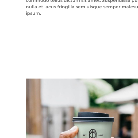
commodo tellus dictum sit amet. Suspendisse pu
nulla et lacus fringilla sem uisque semper males
ipsum.