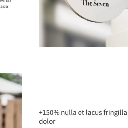
lvinar
uada
+150% nulla et lacus fringill
dolor