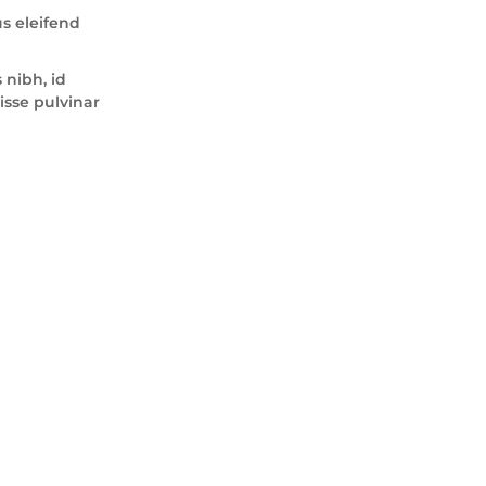
us eleifend
 nibh, id
sse pulvinar