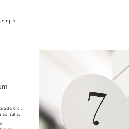
a semper
sem
uada orci.
 ac nulla.
id