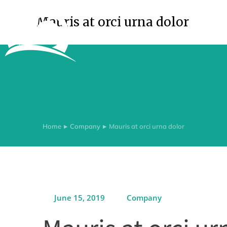
Mauris at orci urna dolor
Home
Company
Mauris at orci urna dolor
You are here:
June 15, 2019
Company